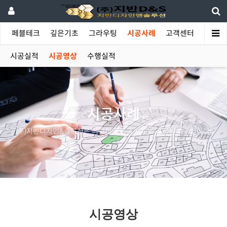
야
페블테크
깊은기초
그라우팅
시공사례
고객센터
시공실적
시공영상
수행실적
시공사례
(주)지반디자인&솔루션은 최고의 품질과 서비스 공급을 추구합니다.
시공영상