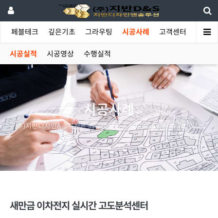
야
페블테크
깊은기초
그라우팅
시공사례
고객센터
시공실적
시공영상
수행실적
시공사례
(주)지반디자인&솔루션은 최고의 품질과 서비스 공급을 추구합니다.
새만금 이차전지 실시간 고도분석센터