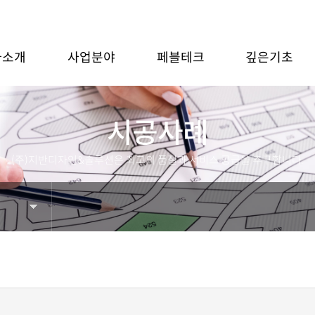
사소개
사업분야
페블테크
깊은기초
시공사례
(주)지반디자인&솔루션은 최고의 품질과 서비스 공급을 추구합니다.