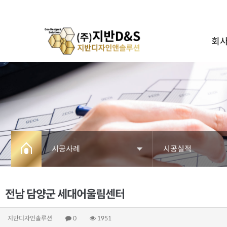
회
시공사례
시공실적
회사소개
시공실적
전남 담양군 세대어울림센터
사업분야
시공영상
지반디자인솔루션
0
1951
페블테크
수행실적