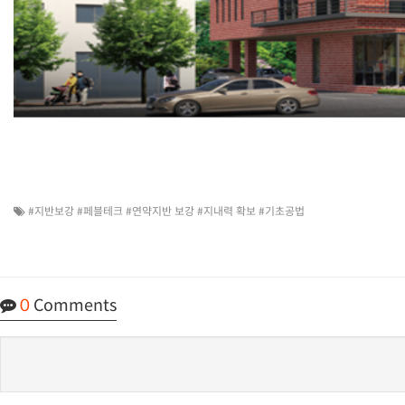
#지반보강 #페블테크 #연약지반 보강 #지내력 확보 #기초공법
0
Comments