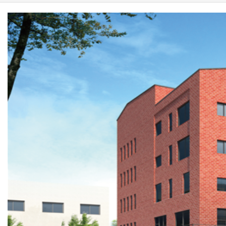
깊은기초
그라우팅
기타공법
시공사례
고객센터