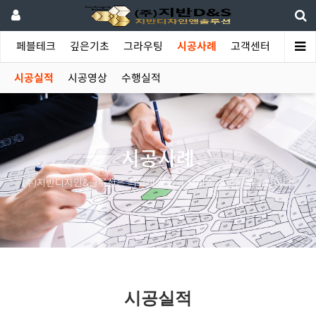
야
페블테크
깊은기초
그라우팅
시공사례
고객센터
시공실적
시공영상
수행실적
시공사례
(주)지반디자인&솔루션은 최고의 품질과 서비스 공급을 추구합니다.
시공실적