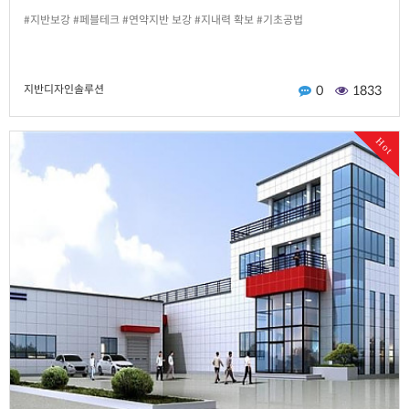
#지반보강 #페블테크 #연약지반 보강 #지내력 확보 #기초공법
지반디자인솔루션
0
1833
Hot