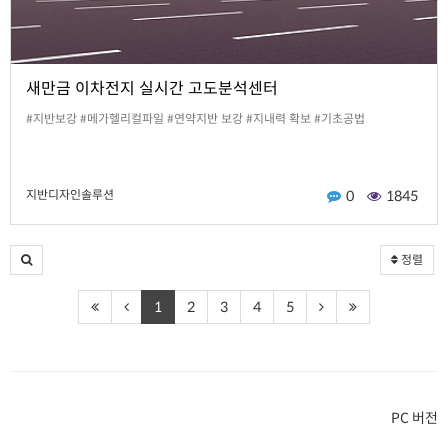
새만금 이차전지 실시간 고도분석센터
#지반보강 #메가헬리컬파일 #연약지반 보강 #지내력 확보 #기초공법
지반디자인솔루션
0
1845
정렬
1
2
3
4
5
PC 버전