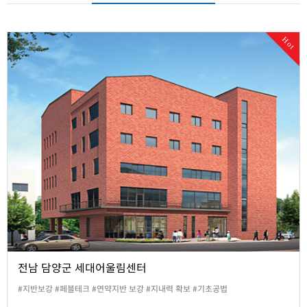
Hot
전남 담양군 세대어울림센터
#지반보강 #페블테크 #연약지반 보강 #지내력 확보 #기초공법