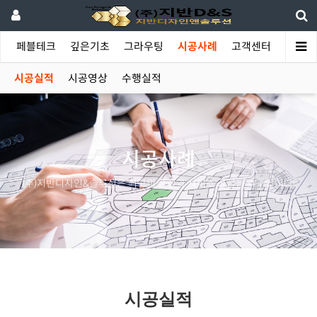
야
페블테크
깊은기초
그라우팅
시공사례
고객센터
시공실적
시공영상
수행실적
시공사례
(주)지반디자인&솔루션은 최고의 품질과 서비스 공급을 추구합니다.
시공실적