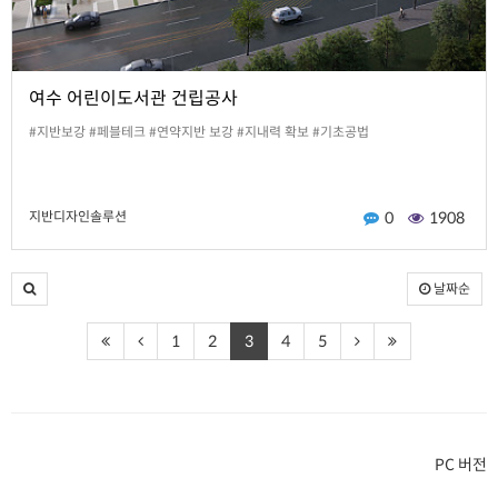
여수 어린이도서관 건립공사
#지반보강 #페블테크 #연약지반 보강 #지내력 확보 #기초공법
지반디자인솔루션
0
1908
날짜순
1
2
3
4
5
PC 버전