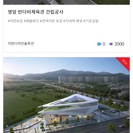
영암 반다비체육관 건립공사
#지반보강 #페블테크 #연약지반 보강 #지내력 확보 #기초공법
지반디자인솔루션
0
2000
Hot