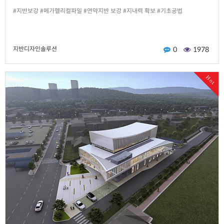
#지반보강 #메가헬리컬파일 #연약지반 보강 #지내력 확보 #기초공법
지반디자인솔루션
0
1978
Hot