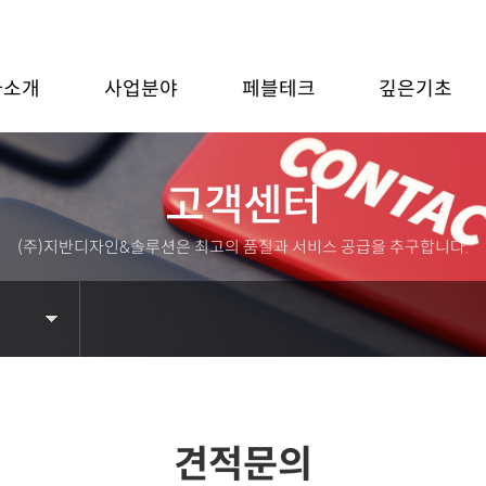
사소개
사업분야
페블테크
깊은기초
고객센터
(주)지반디자인&솔루션은 최고의 품질과 서비스 공급을 추구합니다.
견적문의