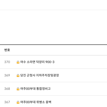
깊은기초
그라우팅
기타공법
시공사례
번호
고객센터
370
여수 소라면 덕양리 900-3
369
당진 군청사 지하주차장및광장
368
여주00부대 통합정비고
367
여주00부대 위병소 옹벽