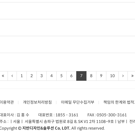
1
2
3
4
5
6
7
8
9
10
이용약관
개인정보처리방침
이메일 무단수집거부
책임의 한계와 법적
대표이사 : 김 홍 수
대표번호 :
1855 - 3161
FAX :
0505-300-3161
주소 :
ㅣ서울ㅣ 서울특별시 송파구 법원로 8길 8, SK V1 2차 1108~9호
ㅣ남부ㅣ 전라
Copyright
지반디자인&솔루션 Co, LDT.
All rights reserved.