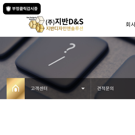
회
고객센터
견적문의
회사소개
공지사항
사업분야
자료실
페블테크
견적문의