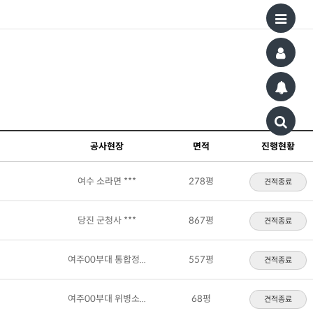
공사현장
면적
진행현황
여수 소라면 ***
278평
견적종료
당진 군청사 ***
867평
견적종료
여주00부대 통합정...
557평
견적종료
여주00부대 위병소...
68평
견적종료