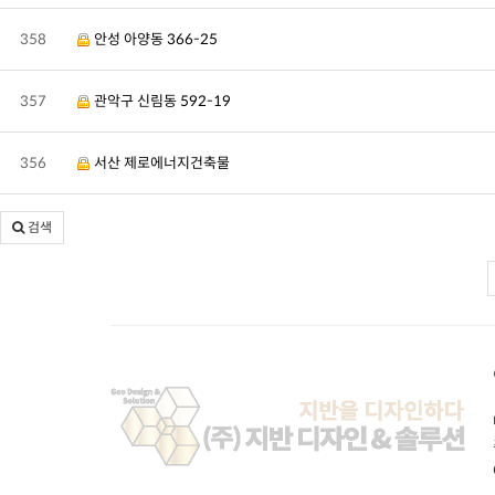
358
안성 아양동 366-25
357
관악구 신림동 592-19
356
서산 제로에너지건축물
검색