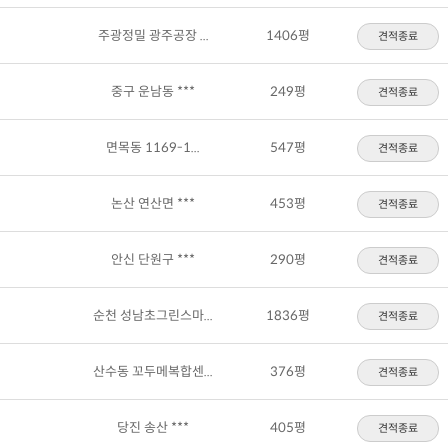
주광정밀 광주공장 ...
1406평
견적종료
중구 운남동 ***
249평
견적종료
면목동 1169-1...
547평
견적종료
논산 연산면 ***
453평
견적종료
안신 단원구 ***
290평
견적종료
순천 성남초그린스마...
1836평
견적종료
산수동 꼬두메복합센...
376평
견적종료
당진 송산 ***
405평
견적종료