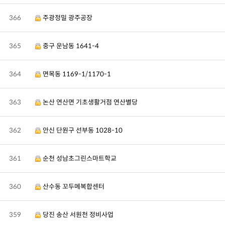
366
주광정밀 광주공장
365
중구 운남동 1641-4
364
면목동 1169-1/1170-1
363
논산 연산면 기초생활거점 연산별당
362
안신 단원구 선부동 1028-10
361
순천 성남초그린스마트학교
360
산수동 꼬두메복합센터
359
당진 송산 서원천 정비사업