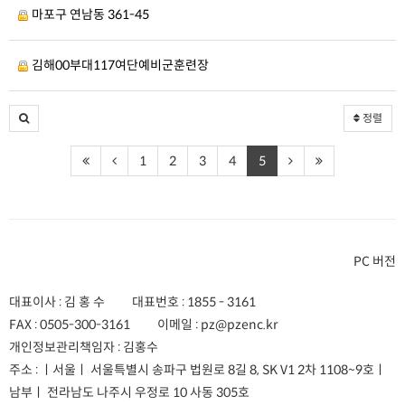
마포구 연남동 361-45
김해00부대117여단예비군훈련장
정렬
1
2
3
4
5
PC 버전
대표이사 : 김 홍 수
대표번호 :
1855 - 3161
FAX :
0505-300-3161
이메일 :
pz@pzenc.kr
개인정보관리책임자 : 김홍수
주소 :
ㅣ서울ㅣ 서울특별시 송파구 법원로 8길 8, SK V1 2차 1108~9호
ㅣ
남부ㅣ 전라남도 나주시 우정로 10 사동 305호