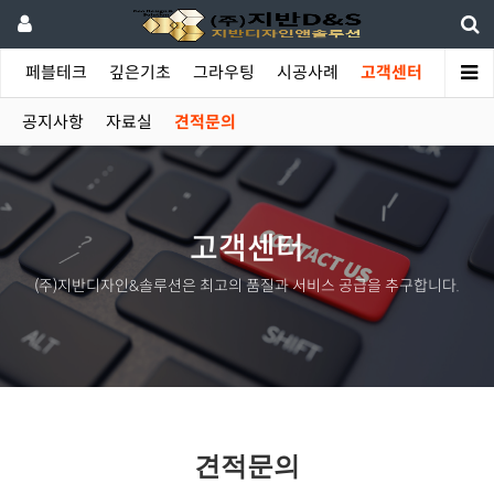
야
페블테크
깊은기초
그라우팅
시공사례
고객센터
공지사항
자료실
견적문의
고객센터
(주)지반디자인&솔루션은 최고의 품질과 서비스 공급을 추구합니다.
견적문의